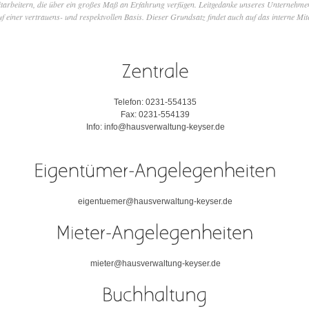
arbeitern, die über ein großes Maß an Erfahrung verfügen. Leitgedanke unseres Unternehmens
 einer vertrauens- und respektvollen Basis. Dieser Grundsatz findet auch auf das interne M
Telefon: 0231-554135
Fax: 0231-554139
Info: info@hausverwaltung-keyser.de
eigentuemer@hausverwaltung-keyser.de
mieter@hausverwaltung-keyser.de